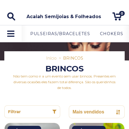
5% DE DESCONTO NO PAGAMENTO VIA PIX.
0
Acaiah Semijoias & Folheados
PULSEIRAS/BRACELETES
CHOKERS
Início
>
BRINCOS
BRINCOS
Não tem como ir a um evento sem usar brincos. Presentes em
diversas ocasiões eles fazem total diferença. São os queridinhos
de todos.
Filtrar