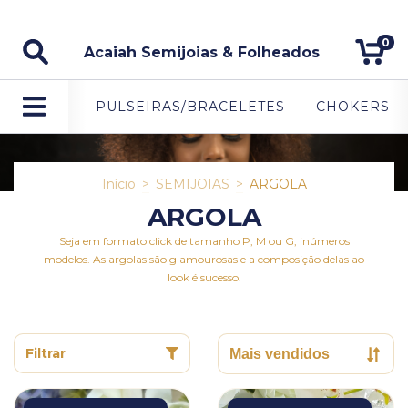
5% DE DESCONTO NO PAGAMENTO VIA PIX.
0
Acaiah Semijoias & Folheados
PULSEIRAS/BRACELETES
CHOKERS
Início
>
SEMIJOIAS
>
ARGOLA
ARGOLA
Seja em formato click de tamanho P, M ou G, inúmeros
modelos. As argolas são glamourosas e a composição delas ao
look é sucesso.
Filtrar