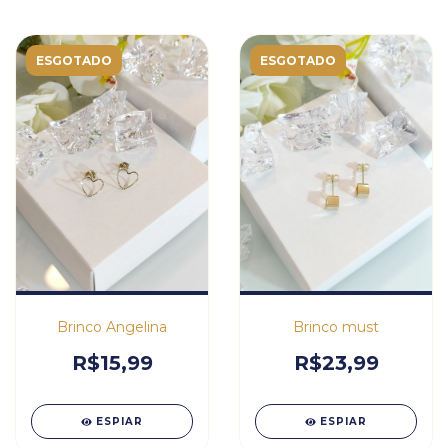
ESGOTADO
ESGOTADO
Brinco Angelina
Brinco must
R$15,99
R$23,99
ESPIAR
ESPIAR