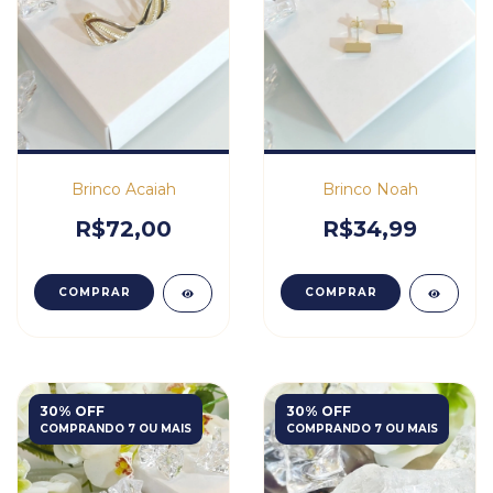
Brinco Acaiah
Brinco Noah
R$72,00
R$34,99
COMPRAR
COMPRAR
30% OFF
30% OFF
COMPRANDO 7 OU MAIS
COMPRANDO 7 OU MAIS