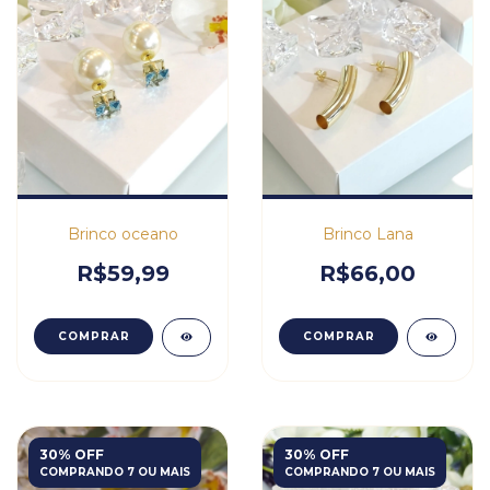
Brinco oceano
Brinco Lana
R$59,99
R$66,00
COMPRAR
COMPRAR
30% OFF
30% OFF
COMPRANDO 7 OU MAIS
COMPRANDO 7 OU MAIS