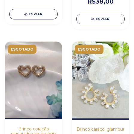
R$38,00
ESPIAR
ESPIAR
ESGOTADO
ESGOTADO
Brinco coração
Brinco caracol glamour
cravejado em zircônia