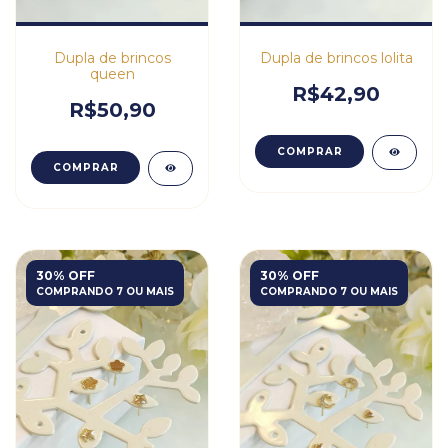
Dupla de brincos
Dupla de brincos lolita
queen
R$42,90
R$50,90
COMPRAR
COMPRAR
30% OFF
30% OFF
COMPRANDO 7 OU MAIS
COMPRANDO 7 OU MAIS