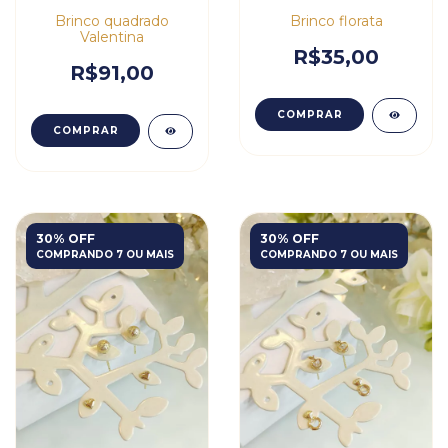
Brinco quadrado
Brinco florata
Valentina
R$35,00
R$91,00
COMPRAR
COMPRAR
30% OFF
30% OFF
COMPRANDO 7 OU MAIS
COMPRANDO 7 OU MAIS