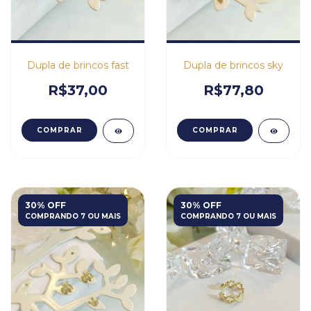
Dupla de brincos fast
Dupla de brincos sky
R$37,00
R$77,80
COMPRAR
COMPRAR
30% OFF
30% OFF
COMPRANDO 7 OU MAIS
COMPRANDO 7 OU MAIS