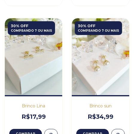
30% OFF
30% OFF
COMPRANDO 7 OU MAIS
COMPRANDO 7 OU MAIS
Brinco Lina
Brinco sun
R$17,99
R$34,99
COMPRAR
COMPRAR