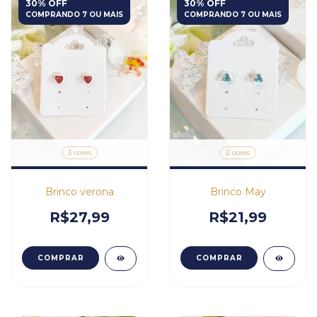
30% OFF
30% OFF
COMPRANDO 7 OU MAIS
COMPRANDO 7 OU MAIS
3 cores
2 cores
Brinco verona
Brinco May
R$27,99
R$21,99
COMPRAR
COMPRAR