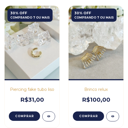
30% OFF
30% OFF
COMPRANDO 7 OU MAIS
COMPRANDO 7 OU MAIS
Piercing fake tubo liso
Brinco relux
R$31,00
R$100,00
COMPRAR
COMPRAR