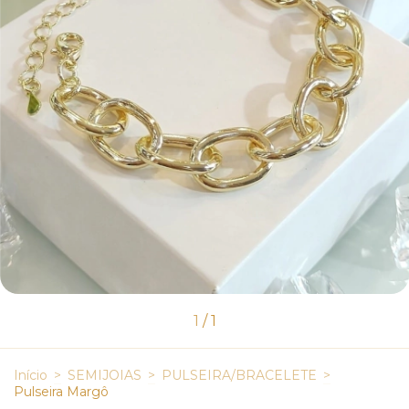
1
/
1
Início
>
SEMIJOIAS
>
PULSEIRA/BRACELETE
>
Pulseira Margô