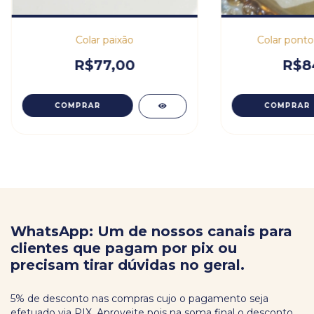
Colar paixão
Colar ponto
R$77,00
R$8
COMPRAR
COMPRAR
WhatsApp: Um de nossos canais para
clientes que pagam por pix ou
precisam tirar dúvidas no geral.
5% de desconto nas compras cujo o pagamento seja
efetuado via PIX. Aproveite pois na soma final o desconto