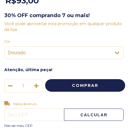
R$93,00
30% OFF comprando 7 ou mais!
Você pode aproveitar esta promoção em qualquer produto
da loja.
Cor
Atenção, última peça!
ALTERAR CEP
Entregas para o CEP:
Meios de envio
CALCULAR
Não sei meu CEP