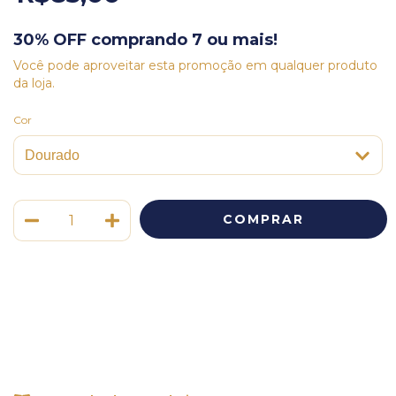
30% OFF comprando 7 ou mais!
Você pode aproveitar esta promoção em qualquer produto
da loja.
Cor
Meios de envio
ALTERAR CEP
Entregas para o CEP:
CALCULAR
Faça login
e use seus dados de entrega
Não sei meu CEP