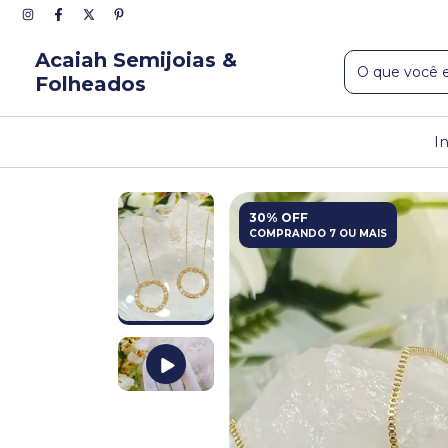
Acaiah Semijoias &
Folheados
I
30% OFF
COMPRANDO 7 OU MAIS