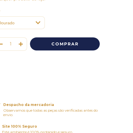
r
Meios de envio
ALTERAR CEP
regas para o CEP:
CALCULAR
ça login
e use seus dados de entrega
o sei meu CEP
Despacho da mercadoria
Observamos que todas as peças são verificadas antes do
envio.
Site 100% Seguro
Este ambiente é 100% protegido e seguro.