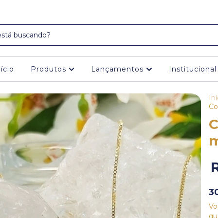
5% DE DESCONTO NO PAGAMENTO VIA PIX.
nício
Produtos
Lançamentos
Instituciona
Iní
Co
C
m
3
Vo
qu