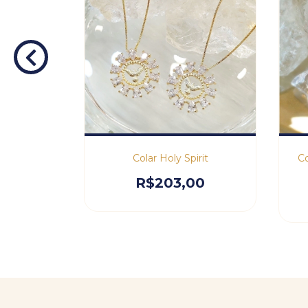
e confie
Colar Holy Spirit
Co
0
R$203,00