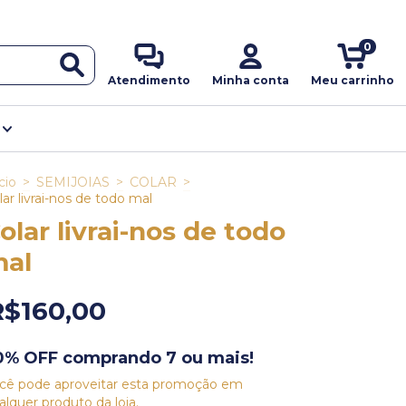
0
Atendimento
Minha conta
Meu carrinho
l
cio
>
SEMIJOIAS
>
COLAR
>
lar livrai-nos de todo mal
olar livrai-nos de todo
al
R$160,00
0% OFF comprando 7 ou mais!
cê pode aproveitar esta promoção em
alquer produto da loja.