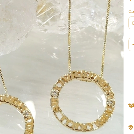
Co
Ent
Fa
Nã